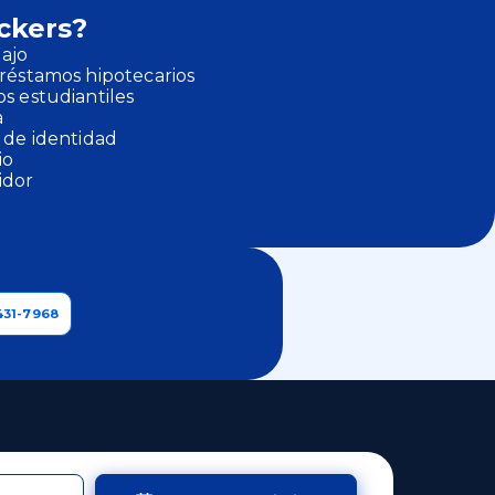
ockers?
bajo
réstamos hipotecarios
s estudiantiles
a
 de identidad
io
idor
431-7968