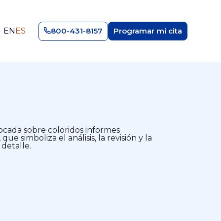
EN
ES
800-431-8157
Programar mi cita