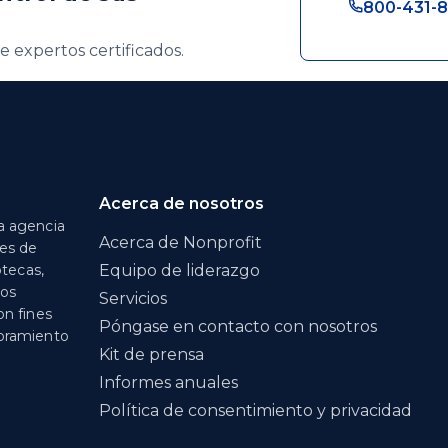
800-431-8
e expertos certificados.
Acerca de nosotros
a agencia
Acerca de Nonprofit
nes de
otecas,
Equipo de liderazgo
los
Servicios
on fines
Póngase en contacto con nosotros
soramiento
Kit de prensa
Informes anuales
Política de consentimiento y privacidad