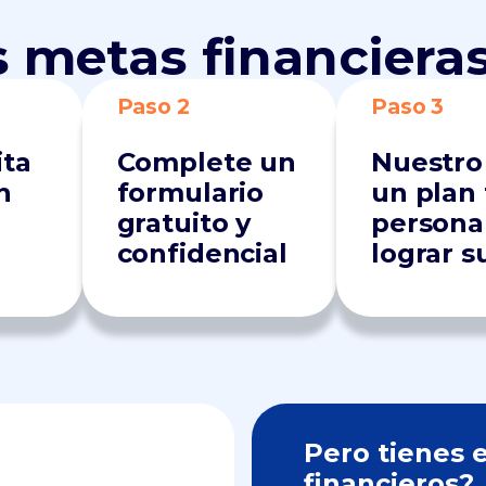
s metas financiera
Paso 2
Paso 3
ita
Complete un
Nuestro 
n
formulario
un plan 
gratuito y
persona
confidencial
lograr s
Pero tienes 
financieros?